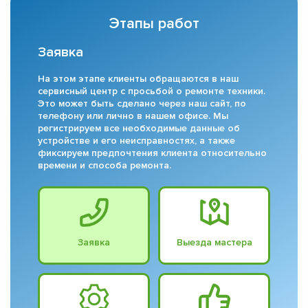
Этапы работ
Заявка
На этом этапе клиенты обращаются в наш
сервисный центр с просьбой о ремонте техники.
Это может быть сделано через наш сайт, по
телефону или лично в нашем офисе. Мы
регистрируем все необходимые данные об
устройстве и его неисправностях, а также
фиксируем предпочтения клиента относительно
времени и способа ремонта.
Заявка
Выезда мастера