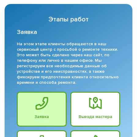
Этапы работ
Заявка
На этом этапе клиенты обращаются в наш
сервисный центр с просьбой о ремонте техники.
Это может быть сделано через наш сайт, по
телефону или лично в нашем офисе. Мы
регистрируем все необходимые данные об
устройстве и его неисправностях, а также
фиксируем предпочтения клиента относительно
времени и способа ремонта.
Заявка
Выезда мастера