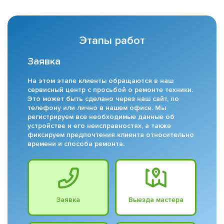
Этапы работ
Заявка
На этом этапе клиенты обращаются в наш
сервисный центр с просьбой о ремонте техники.
Это может быть сделано через наш сайт, по
телефону или лично в нашем офисе. Мы
регистрируем все необходимые данные об
устройстве и его неисправностях, а также
фиксируем предпочтения клиента относительно
времени и способа ремонта.
Заявка
Выезда мастера