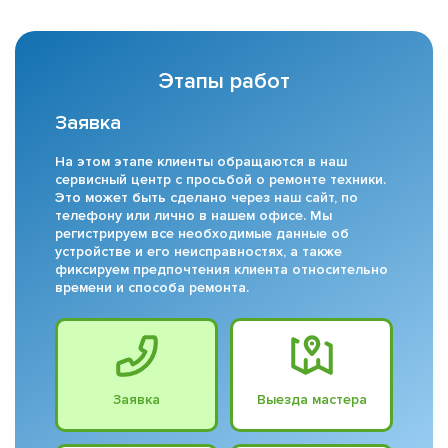
Этапы работ
Заявка
На этом этапе клиенты обращаются в наш
сервисный центр с просьбой о ремонте техники.
Это может быть сделано через наш сайт, по
телефону или лично в нашем офисе. Мы
регистрируем все необходимые данные об
устройстве и его неисправностях, а также
фиксируем предпочтения клиента относительно
времени и способа ремонта.
Заявка
Выезда мастера