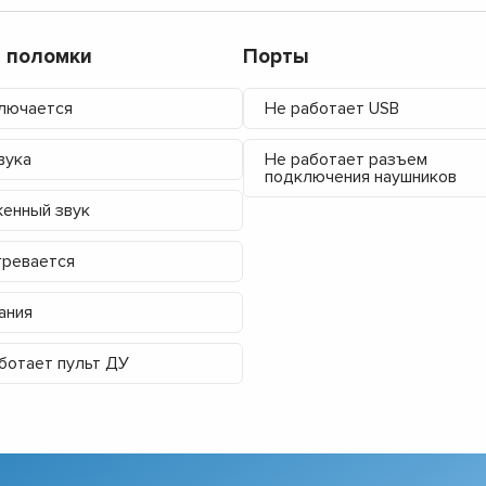
 поломки
Порты
лючается
Не работает USB
вука
Не работает разъем
подключения наушников
енный звук
ревается
ания
ботает пульт ДУ