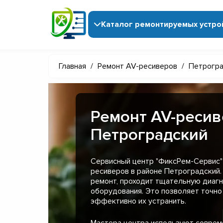
Каталог ремонтируемых устро
Главная
/
Ремонт AV-ресиверов
/
Петрогра
Ремонт AV-ресив
Петроградский
Сервисный центр "ФиксРем-Сервис" 
ресиверов в районе Петроградский.
ремонт, проходит тщательную диагн
оборудования. Это позволяет точно
эффективно их устранить.
Мастера центра используют совре