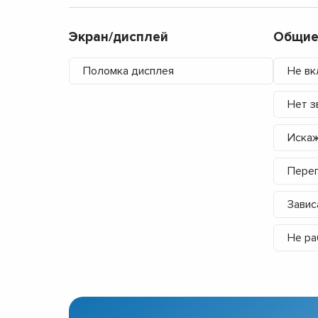
Экран/дисплей
Общие
Поломка дисплея
Не вк
Нет з
Искаж
Перег
Завис
Не ра