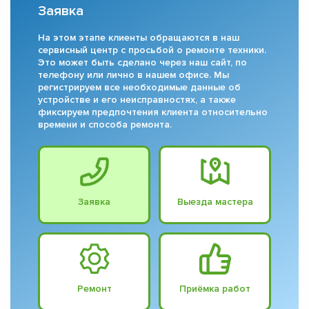
Заявка
На этом этапе клиенты обращаются в наш
сервисный центр с просьбой о ремонте техники.
Это может быть сделано через наш сайт, по
телефону или лично в нашем офисе. Мы
регистрируем все необходимые данные об
устройстве и его неисправностях, а также
фиксируем предпочтения клиента относительно
времени и способа ремонта.
Заявка
Выезда мастера
Ремонт
Приёмка работ