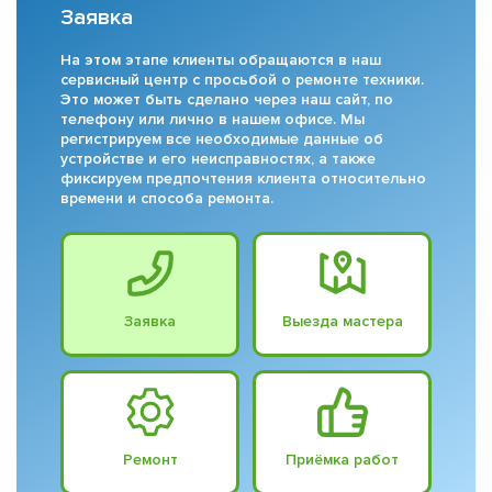
Заявка
На этом этапе клиенты обращаются в наш
сервисный центр с просьбой о ремонте техники.
Это может быть сделано через наш сайт, по
телефону или лично в нашем офисе. Мы
регистрируем все необходимые данные об
устройстве и его неисправностях, а также
фиксируем предпочтения клиента относительно
времени и способа ремонта.
Заявка
Выезда мастера
Ремонт
Приёмка работ