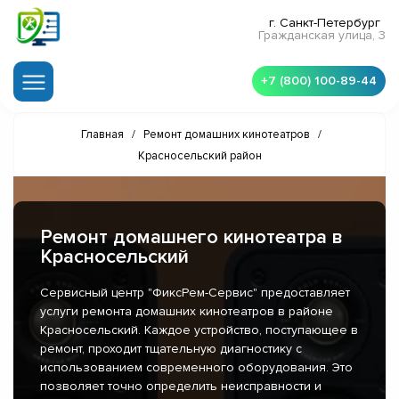
г. Санкт-Петербург
Гражданская улица, 3
+7 (800) 100-89-44
Главная
/
Ремонт домашних кинотеатров
/
Красносельский район
Ремонт домашнего кинотеатра в
Красносельский
Сервисный центр "ФиксРем-Сервис" предоставляет
услуги ремонта домашних кинотеатров в районе
Красносельский. Каждое устройство, поступающее в
ремонт, проходит тщательную диагностику с
использованием современного оборудования. Это
позволяет точно определить неисправности и