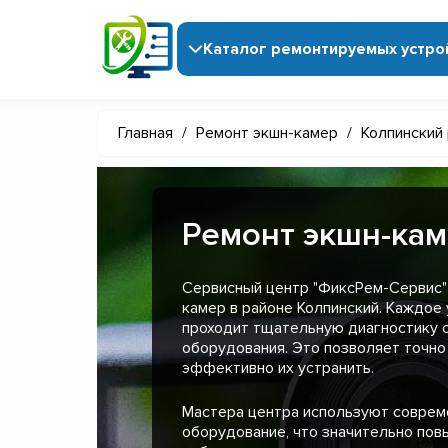
Каталог ремонтируемых устро
Главная
/
Ремонт экшн-камер
/
Колпинский
Ремонт экшн-кам
Сервисный центр "ФиксРем-Сервис"
камер в районе Колпинский. Каждое
проходит тщательную диагностику 
оборудования. Это позволяет точно
эффективно их устранить.
Мастера центра используют совре
оборудование, что значительно пов