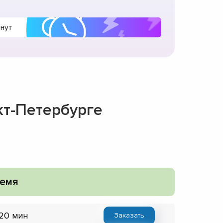
инут
кт-Петербурге
емя
 20 мин
Заказать