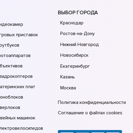
ВЫБОР ГОРОДА
Краснодар
видеокамер
Ростов-на-Дону
гровых приставок
Нижний Новгород
оутбуков
Новосибирск
фотоаппаратов
объективов
Екатеринбург
квадрокоптеров
Казань
атеринских плат
Москва
моноблоков
Политика конфиденциальности
оверлоков
Соглашение о файлах cookies
швейных машинок
электровелосипедов