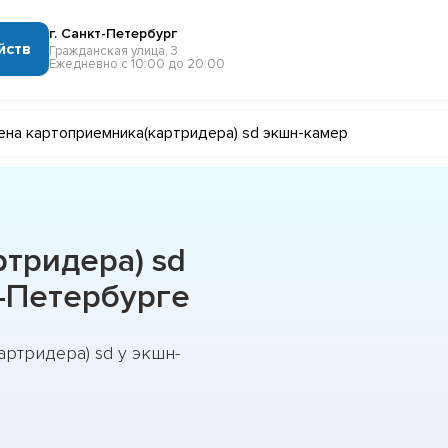
г. Санкт-Петербург
йств
Гражданская улица, 3
Ежедневно с 10:00 до 20:00
ена картоприемника(картридера) sd экшн-камер
тридера) sd
-Петербурге
ртридера) sd у экшн-