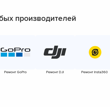
▼
▼
бых производителей
▼
▼
▼
▼
▼
▼
Ремонт GoPro
Ремонт DJI
Ремонт Insta360