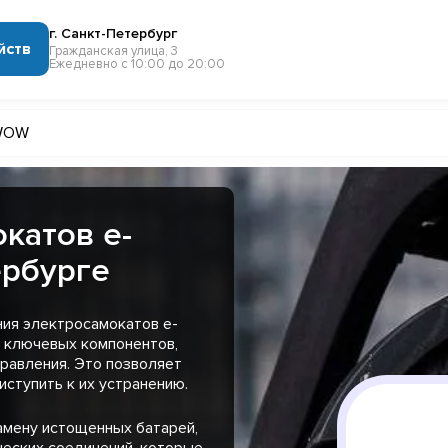
г. Санкт-Петербург
йств
Гражданская улица, 3
Ежедневно с 10:00 до 20:00
WOW
катов e-
ербурге
ния электросамокатов e-
 ключевых компонентов,
правления. Это позволяет
иступить к их устранению.
амену истощенных батарей,
ческих соединений, которые