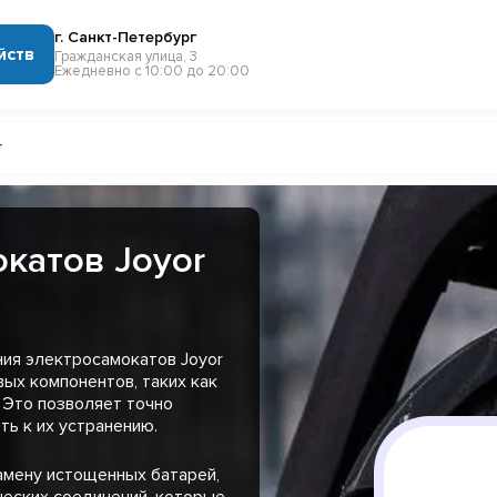
г. Санкт-Петербург
йств
Гражданская улица, 3
Ежедневно с 10:00 до 20:00
r
катов Joyor
ния электросамокатов Joyor
ых компонентов, таких как
. Это позволяет точно
ть к их устранению.
амену истощенных батарей,
ческих соединений, которые