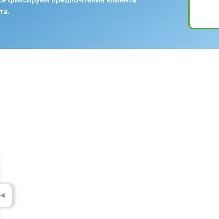
та.
◄