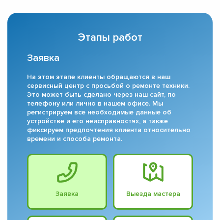
Этапы работ
Заявка
На этом этапе клиенты обращаются в наш
сервисный центр с просьбой о ремонте техники.
Это может быть сделано через наш сайт, по
телефону или лично в нашем офисе. Мы
регистрируем все необходимые данные об
устройстве и его неисправностях, а также
фиксируем предпочтения клиента относительно
времени и способа ремонта.
Заявка
Выезда мастера