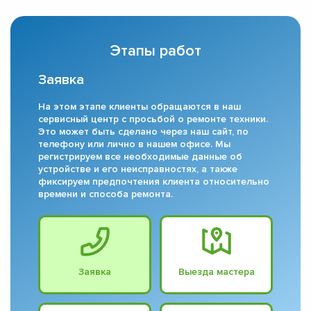
Этапы работ
Заявка
На этом этапе клиенты обращаются в наш
сервисный центр с просьбой о ремонте техники.
Это может быть сделано через наш сайт, по
телефону или лично в нашем офисе. Мы
регистрируем все необходимые данные об
устройстве и его неисправностях, а также
фиксируем предпочтения клиента относительно
времени и способа ремонта.
Заявка
Выезда мастера