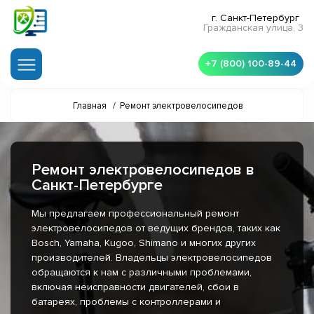
г. Санкт-Петербург
Гражданская улица, 3
+7 (800) 100-89-44
Главная
/
Ремонт электровелосипедов
Ремонт электровелосипедов в
Санкт-Петербурге
Мы предлагаем профессиональный ремонт
электровелосипедов от ведущих брендов, таких как
Bosch, Yamaha, Kugoo, Shimano и многих других
производителей. Владельцы электровелосипедов
обращаются к нам с различными проблемами,
включая неисправности двигателей, сбои в
батареях, проблемы с контроллерами и