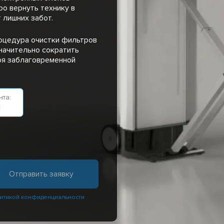
ро вернуть технику в
 лишних забот.
оцедура очистки фильтров
значительно сократить
ря заблаговременной
та:
н
итикой конфиденциальности