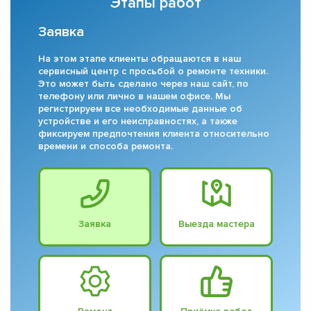
Этапы работ
Заявка
На этом этапе клиенты обращаются в наш
сервисный центр с просьбой о ремонте техники.
Это может быть сделано через наш сайт, по
телефону или лично в нашем офисе. Мы
регистрируем все необходимые данные об
устройстве и его неисправностях, а также
фиксируем предпочтения клиента относительно
времени и способа ремонта.
Заявка
Выезда мастера