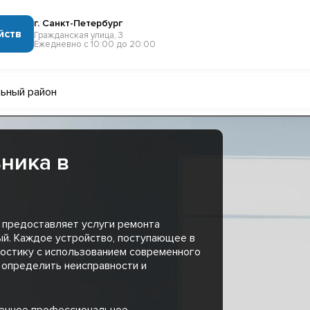
г. Санкт-Петербург
йств
Гражданская улица, 3
Ежедневно с 10:00 до 20:00
ьный район
ника в
 предоставляет услуги ремонта
й. Каждое устройство, поступающее в
остику с использованием современного
 определить неисправности и
менное профессиональное