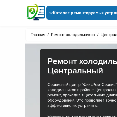
Каталог ремонтируемых устро
Главная
/
Ремонт холодильников
/
Централ
Ремонт холодиль
Центральный
Сервисный центр "ФиксРем-Сервис"
холодильников в районе Центральны
ремонт, проходит тщательную диагн
оборудования. Это позволяет точно
эффективно их устранить.
Мастера центра используют совре