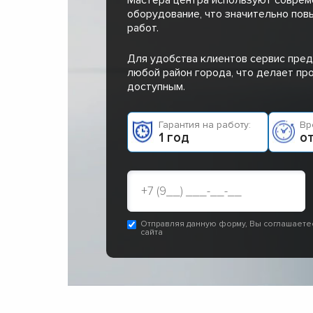
оборудование, что значительно пов
работ.
Для удобства клиентов сервис пред
любой район города, что делает п
доступным.
Гарантия на работу:
Вр
1 год
от
Отправляя данную форму, Вы соглашаете
сайта