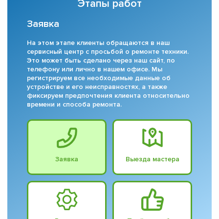
Этапы работ
Заявка
На этом этапе клиенты обращаются в наш
сервисный центр с просьбой о ремонте техники.
Это может быть сделано через наш сайт, по
телефону или лично в нашем офисе. Мы
регистрируем все необходимые данные об
устройстве и его неисправностях, а также
фиксируем предпочтения клиента относительно
времени и способа ремонта.
Заявка
Выезда мастера