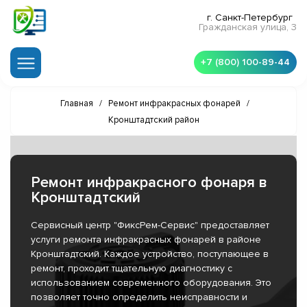
г. Санкт-Петербург
Гражданская улица, 3
+7 (800) 100-89-44
Главная
/
Ремонт инфракрасных фонарей
/
Кронштадтский район
Ремонт инфракрасного фонаря в
Кронштадтский
Сервисный центр "ФиксРем-Сервис" предоставляет
услуги ремонта инфракрасных фонарей в районе
Кронштадтский. Каждое устройство, поступающее в
ремонт, проходит тщательную диагностику с
использованием современного оборудования. Это
позволяет точно определить неисправности и