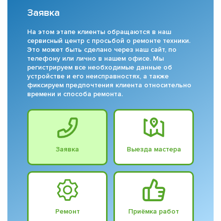
Заявка
На этом этапе клиенты обращаются в наш
сервисный центр с просьбой о ремонте техники.
Это может быть сделано через наш сайт, по
телефону или лично в нашем офисе. Мы
регистрируем все необходимые данные об
устройстве и его неисправностях, а также
фиксируем предпочтения клиента относительно
времени и способа ремонта.
Заявка
Выезда мастера
Ремонт
Приёмка работ