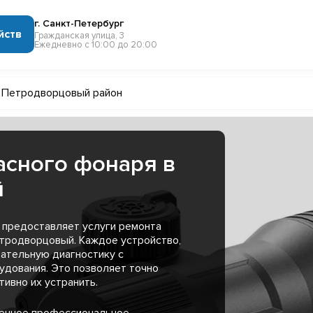
г. Санкт-Петербург
йств
Гражданская улица, 3
Ежедневно с 10:00 до 20:00
Петродворцовый район
асного фонаря в
й
 предоставляет услуги ремонта
тродворцовый. Каждое устройство,
ательную диагностику с
удования. Это позволяет точно
ивно их устранить.
менное профессиональное