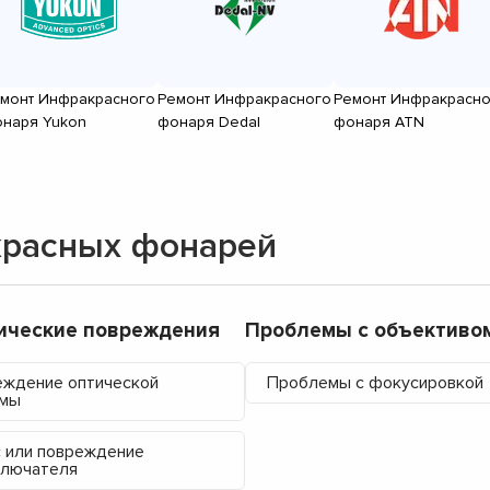
монт Инфракрасного
Ремонт Инфракрасного
Ремонт Инфракрасно
наря Yukon
фонаря Dedal
фонаря ATN
красных фонарей
ические повреждения
Проблемы с объективо
ждение оптической
Проблемы с фокусировкой
емы
 или повреждение
ключателя