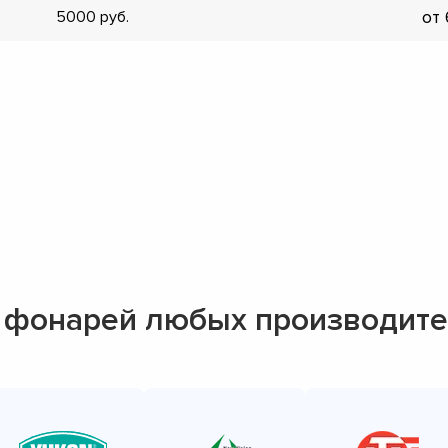
от
5000
▼
▼
▼
▼
▼
▼
▼
▼
 фонарей любых производит