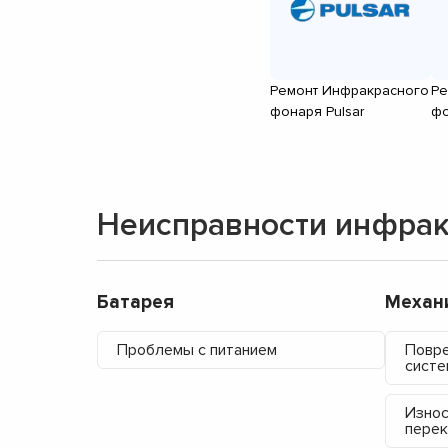
Ремонт Инфракрасного
Ре
фонаря Pulsar
фо
Неисправности инфра
Батарея
Механ
Проблемы с питанием
Повре
сист
Износ
пере