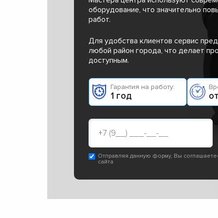
оборудование, что значительно пов
работ.
Для удобства клиентов сервис пред
любой район города, что делает п
доступным.
Гарантия на работу:
Вр
1 год
от
Отправляя данную форму, Вы соглашаете
сайта