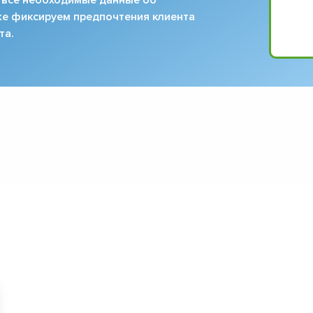
кже фиксируем предпочтения клиента
та.