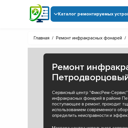
Каталог ремонтируемых устро
Главная
/
Ремонт инфракрасных фонарей
/
Ремонт инфракр
Петродворцовы
Сервисный центр "ФиксРем-Сервис"
инфракрасных фонарей в районе Пе
поступающее в ремонт, проходит тщ
использованием современного обор
определить неисправности и эффект
Мастера центра используют совре