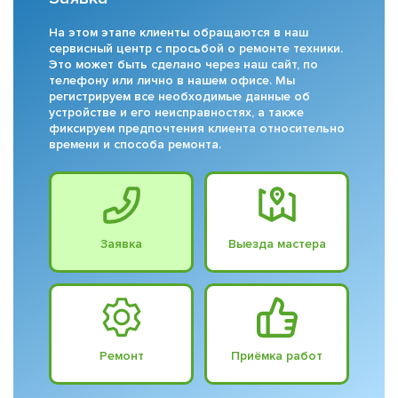
На этом этапе клиенты обращаются в наш
сервисный центр с просьбой о ремонте техники.
Это может быть сделано через наш сайт, по
телефону или лично в нашем офисе. Мы
регистрируем все необходимые данные об
устройстве и его неисправностях, а также
фиксируем предпочтения клиента относительно
времени и способа ремонта.
Заявка
Выезда мастера
Ремонт
Приёмка работ