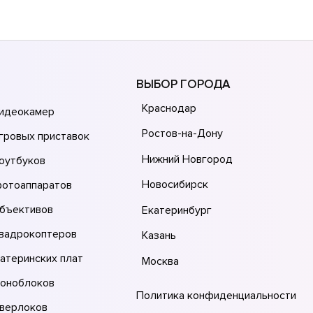
ВЫБОР ГОРОДА
Краснодар
видеокамер
Ростов-на-Дону
гровых приставок
Нижний Новгород
оутбуков
Новосибирск
фотоаппаратов
объективов
Екатеринбург
квадрокоптеров
Казань
атеринских плат
Москва
моноблоков
Политика конфиденциальности
оверлоков