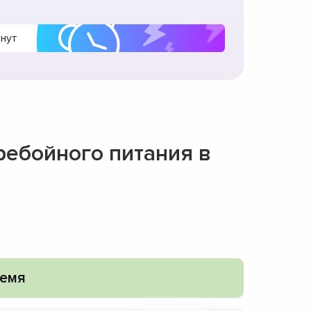
инут
ребойного питания в
емя