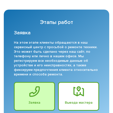
Этапы работ
Заявка
На этом этапе клиенты обращаются в наш
сервисный центр с просьбой о ремонте техники.
Это может быть сделано через наш сайт, по
телефону или лично в нашем офисе. Мы
регистрируем все необходимые данные об
устройстве и его неисправностях, а также
фиксируем предпочтения клиента относительно
времени и способа ремонта.
Заявка
Выезда мастера