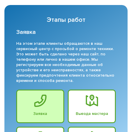
Этапы работ
Заявка
На этом этапе клиенты обращаются в наш
сервисный центр с просьбой о ремонте техники.
Это может быть сделано через наш сайт, по
телефону или лично в нашем офисе. Мы
регистрируем все необходимые данные об
устройстве и его неисправностях, а также
фиксируем предпочтения клиента относительно
времени и способа ремонта.
Заявка
Выезда мастера