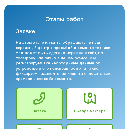
Этапы работ
Заявка
На этом этапе клиенты обращаются в наш
сервисный центр с просьбой о ремонте техники.
Это может быть сделано через наш сайт, по
телефону или лично в нашем офисе. Мы
регистрируем все необходимые данные об
устройстве и его неисправностях, а также
фиксируем предпочтения клиента относительно
времени и способа ремонта.
Заявка
Выезда мастера