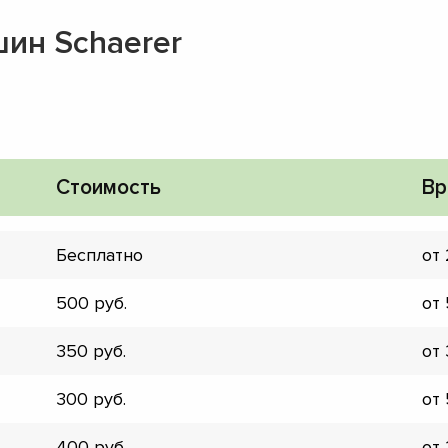
ин Schaerer
Стоимость
Вр
Бесплатно
от
500
от
350
от
▼
300
от
▼
▼
400
от