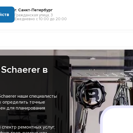
г. Санкт-Петербург
йств
Гражданская улица, 3
Ежедневно с 10:00 до 20:00
Schaerer в
chaerer наши специалисты
ы определить точные
чен для планирования
 спектр ремонтных услуг,
 фильтров, ремонт или