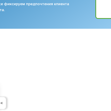
кже фиксируем предпочтения клиента
та.
◄