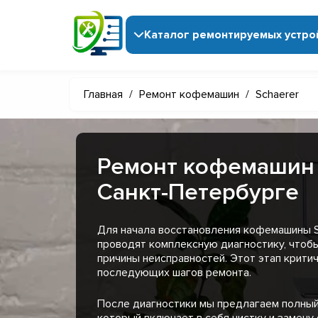
Каталог ремонтируемых устро
Главная
/
Ремонт кофемашин
/
Schaerer
Ремонт кофемашин 
Санкт-Петербурге
Для начала восстановления кофемашины S
проводят комплексную диагностику, чтоб
причины неисправностей. Этот этап крити
последующих шагов ремонта.
После диагностики мы предлагаем полный
который включает в себя чистку и замену