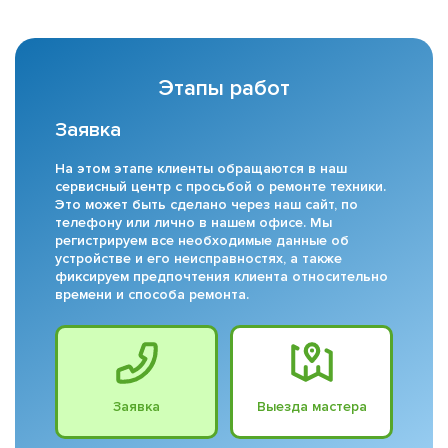
Этапы работ
Заявка
На этом этапе клиенты обращаются в наш
сервисный центр с просьбой о ремонте техники.
Это может быть сделано через наш сайт, по
телефону или лично в нашем офисе. Мы
регистрируем все необходимые данные об
устройстве и его неисправностях, а также
фиксируем предпочтения клиента относительно
времени и способа ремонта.
Заявка
Выезда мастера