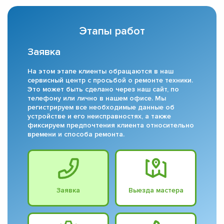
Этапы работ
Заявка
На этом этапе клиенты обращаются в наш
сервисный центр с просьбой о ремонте техники.
Это может быть сделано через наш сайт, по
телефону или лично в нашем офисе. Мы
регистрируем все необходимые данные об
устройстве и его неисправностях, а также
фиксируем предпочтения клиента относительно
времени и способа ремонта.
Заявка
Выезда мастера