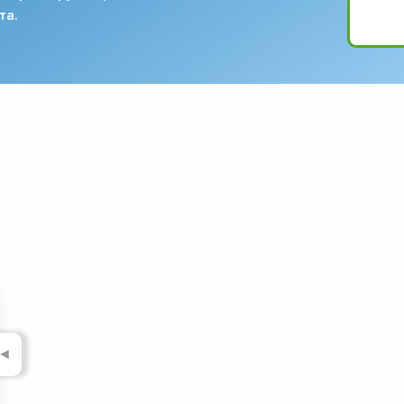
та.
◄