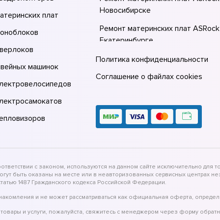
Новосибирске
атеринских плат
Ремонт материнских плат ASRock
моноблоков
Екатеринбурге
оверлоков
Ремонт материнских плат ASRock
Политика конфиденциальности
швейных машинок
Казани
Соглашение о файлах cookies
электровелосипедов
Ремонт материнских плат ASRock
Москве
электросамокатов
тепловизоров
тветствии с законом, используются на данном сайте исключительно для то
могут быть оказаны на месте или в неавторизованных сервисных центрах 
татью 1487 Гражданского кодекса Российской Федерации.
накомления и не может рассматриваться как официальная оферта, определ
товары и услуги, пожалуйста, свяжитесь с менеджером через форму обратн