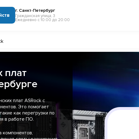
г. Санкт-Петербург
йств
Гражданская улица, 3
Ежедневно с 10:00 до 20:00
ck
 плат
тербурге
нских плат ASRock с
нентов. Это помогает
такие как перегрузки по
ия в работе ПО.
 компонентов,
ключая слоты расширения,