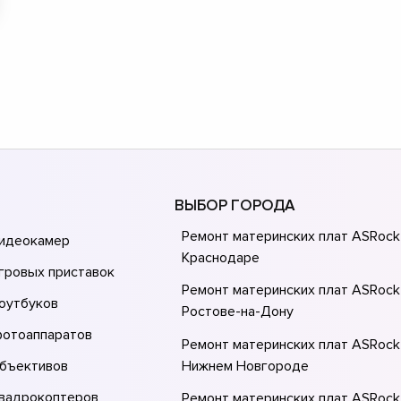
ВЫБОР ГОРОДА
Ремонт материнских плат ASRock
видеокамер
Краснодаре
гровых приставок
Ремонт материнских плат ASRock
оутбуков
Ростове-на-Донy
фотоаппаратов
Ремонт материнских плат ASRock
объективов
Нижнем Новгороде
квадрокоптеров
Ремонт материнских плат ASRock