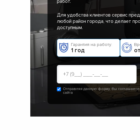
работ.
Для удобства клиентов сервис пред
любой район города, что делает п
доступным.
Гарантия на работу:
Вр
1 год
от
Отправляя данную форму, Вы соглашаете
сайта