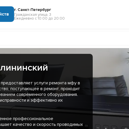
г. Санкт-Петербург
йств
Гражданская улица, 3
Ежедневно с 10:00 до 20:00
алининский
 предоставляет услуги ремонта мфу в
ство, поступающее в ремонт, проходит
ованием современного оборудования.
еисправности и эффективно их
менное профессиональное
ышает качество и скорость проводимых