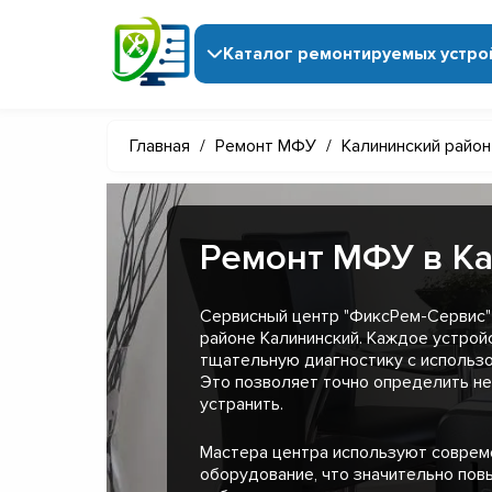
Каталог ремонтируемых устро
Главная
/
Ремонт МФУ
/
Калининский район
Ремонт МФУ в К
Сервисный центр "ФиксРем-Сервис"
районе Калининский. Каждое устрой
тщательную диагностику с использ
Это позволяет точно определить н
устранить.
Мастера центра используют совре
оборудование, что значительно пов