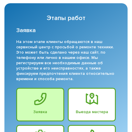
Этапы работ
Заявка
На этом этапе клиенты обращаются в наш
сервисный центр с просьбой о ремонте техники.
Это может быть сделано через наш сайт, по
телефону или лично в нашем офисе. Мы
регистрируем все необходимые данные об
устройстве и его неисправностях, а также
фиксируем предпочтения клиента относительно
времени и способа ремонта.
Заявка
Выезда мастера