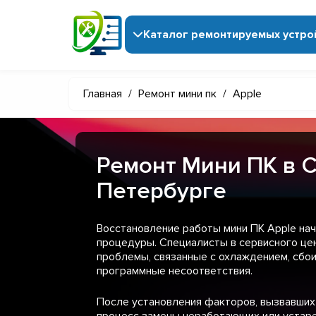
Каталог ремонтируемых устро
Главная
/
Ремонт мини пк
/
Apple
Ремонт Мини ПК в С
Петербурге
Восстановление работы мини ПК Apple нач
процедуры. Специалисты в сервисного ц
проблемы, связанные с охлаждением, сбои
программные несоответствия.
После установления факторов, вызвавших
процесс замены неработающих или устаре