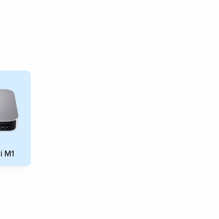
i M1
▼
▼
▼