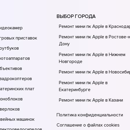
ВЫБОР ГОРОДА
Ремонт мини пк Apple в Краснода
видеокамер
Ремонт мини пк Apple в Ростове-н
гровых приставок
Донy
оутбуков
Ремонт мини пк Apple в Нижнем
фотоаппаратов
Новгороде
объективов
Ремонт мини пк Apple в Новосиби
квадрокоптеров
Ремонт мини пк Apple в
атеринских плат
Екатеринбурге
моноблоков
Ремонт мини пк Apple в Казани
оверлоков
Ремонт мини пк Apple в Москве
Политика конфиденциальности
швейных машинок
Соглашение о файлах cookies
электровелосипедов