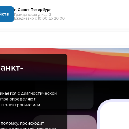
г. Санкт-Петербург
йств
Гражданская улица, 3
Ежедневно с 10:00 до 20:00
анкт-
инается с диагностической
ентра определяют
 в электронике или
 поломку, происходит
вших элементов, таких как