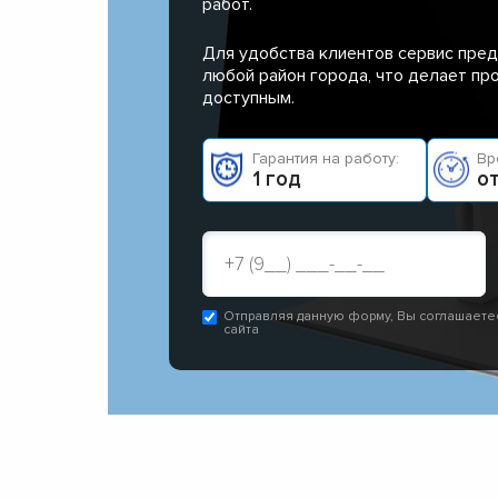
работ.
Для удобства клиентов сервис пред
любой район города, что делает п
доступным.
Гарантия на работу:
Вр
1 год
от
Отправляя данную форму, Вы соглашаете
сайта