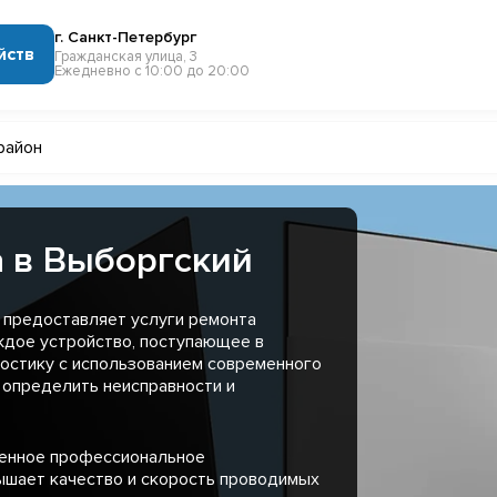
г. Санкт-Петербург
йств
Гражданская улица, 3
Ежедневно с 10:00 до 20:00
район
 в Выборгский
 предоставляет услуги ремонта
ждое устройство, поступающее в
остику с использованием современного
 определить неисправности и
менное профессиональное
ышает качество и скорость проводимых