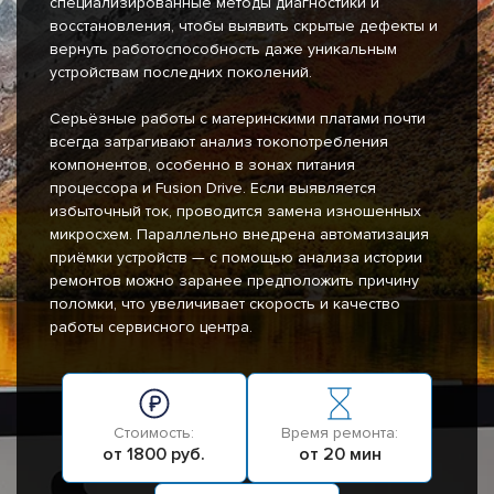
специализированные методы диагностики и
восстановления, чтобы выявить скрытые дефекты и
вернуть работоспособность даже уникальным
устройствам последних поколений.
Серьёзные работы с материнскими платами почти
всегда затрагивают анализ токопотребления
компонентов, особенно в зонах питания
процессора и Fusion Drive. Если выявляется
избыточный ток, проводится замена изношенных
микросхем. Параллельно внедрена автоматизация
приёмки устройств — с помощью анализа истории
ремонтов можно заранее предположить причину
поломки, что увеличивает скорость и качество
работы сервисного центра.
Стоимость:
Время ремонта:
от 1800 руб.
от 20 мин