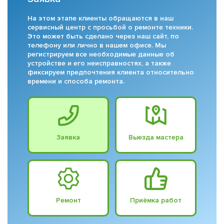
На этом этапе клиенты обращаются в наш
сервисный центр с просьбой о ремонте техники.
Это может быть сделано через наш сайт, по
телефону или лично в нашем офисе. Мы
регистрируем все необходимые данные об
устройстве и его неисправностях, а также
фиксируем предпочтения клиента относительно
времени и способа ремонта.
Заявка
Выезда мастера
Ремонт
Приёмка работ