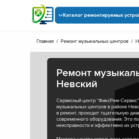
Каталог ремонтируемых устро
Главная
/
Ремонт музыкальных центров
/
Н
Ремонт музыкаль
Невский
Сервисный центр "ФиксРем-Сервис"
музыкальных центров в районе Нев
в ремонт, проходит тщательную диа
современного оборудования. Это п
неисправности и эффективно их уст
Мастера центра используют совре