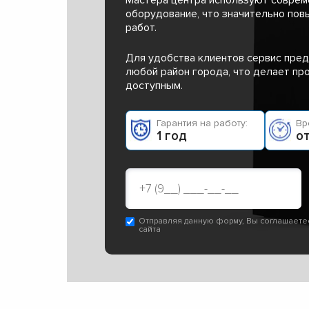
оборудование, что значительно пов
работ.
Для удобства клиентов сервис пред
любой район города, что делает п
доступным.
Гарантия на работу:
Вр
1 год
от
Отправляя данную форму, Вы соглашаете
сайта