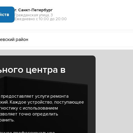
г. Санкт-Петербург
йств
Гражданская улица, 3
Ежедневно с 10:00 до 20:00
евский район
ного центра в
 предоставляет услуги ремонта
ский. Каждое устройство, поступающее
гностику с использованием
озволяет точно определить
ранить.
менное профессиональное