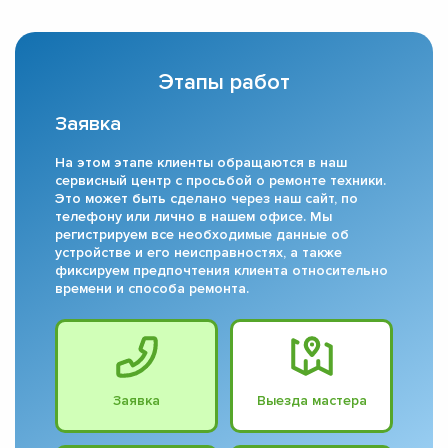
Этапы работ
Заявка
На этом этапе клиенты обращаются в наш
сервисный центр с просьбой о ремонте техники.
Это может быть сделано через наш сайт, по
телефону или лично в нашем офисе. Мы
регистрируем все необходимые данные об
устройстве и его неисправностях, а также
фиксируем предпочтения клиента относительно
времени и способа ремонта.
Заявка
Выезда мастера