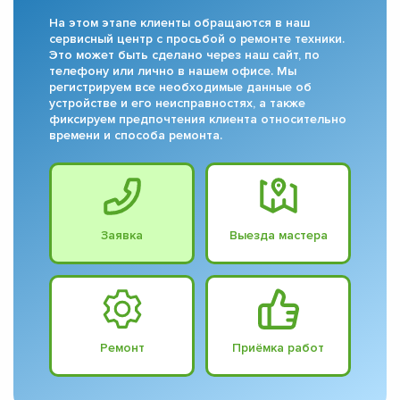
На этом этапе клиенты обращаются в наш
сервисный центр с просьбой о ремонте техники.
Это может быть сделано через наш сайт, по
телефону или лично в нашем офисе. Мы
регистрируем все необходимые данные об
устройстве и его неисправностях, а также
фиксируем предпочтения клиента относительно
времени и способа ремонта.
Заявка
Выезда мастера
Ремонт
Приёмка работ