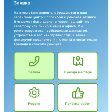
Заявка
На этом этапе клиенты обращаются в наш
сервисный центр с просьбой о ремонте техники.
Это может быть сделано через наш сайт, по
телефону или лично в нашем офисе. Мы
регистрируем все необходимые данные об
устройстве и его неисправностях, а также
фиксируем предпочтения клиента относительно
времени и способа ремонта.
Заявка
Выезда мастера
Ремонт
Приёмка работ