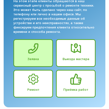
На этом этапе клиенты обращаются в наш
сервисный центр с просьбой о ремонте техники.
Это может быть сделано через наш сайт, по
телефону или лично в нашем офисе. Мы
регистрируем все необходимые данные об
устройстве и его неисправностях, а также
фиксируем предпочтения клиента относительно
времени и способа ремонта.
Заявка
Выезда мастера
Ремонт
Приёмка работ