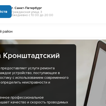
г. Санкт-Петербург
йств
Гражданская улица, 3
Ежедневно с 10:00 до 20:00
й район
в Кронштадтский
 предоставляет услуги ремонта
Каждое устройство, поступающее в
остику с использованием современного
 определить неисправности и
менное профессиональное
ышает качество и скорость проводимых