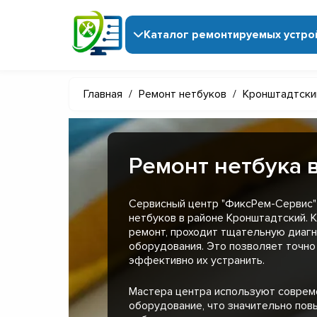
Каталог ремонтируемых устро
Главная
/
Ремонт нетбуков
/
Кронштадтски
Ремонт нетбука 
Сервисный центр "ФиксРем-Сервис"
нетбуков в районе Кронштадтский. 
ремонт, проходит тщательную диагн
оборудования. Это позволяет точно
эффективно их устранить.
Мастера центра используют совре
оборудование, что значительно пов