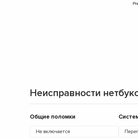
Pr
Неисправности нетбук
Общие поломки
Систе
Не включается
Перег