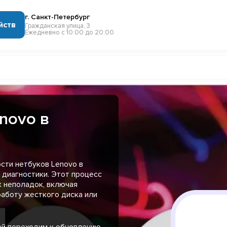
г. Санкт-Петербург
йств
Гражданская улица, 3
Ежедневно с 10:00 до 20:00
novo в
сти нетбуков Lenovo в
 диагностики. Этот процесс
 неполадок, включая
аботу жесткого диска или
ей переходим к обновлению