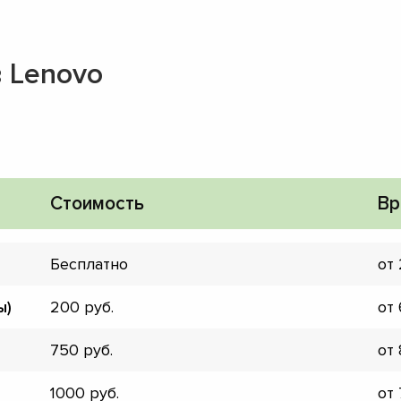
 Lenovo
Стоимость
Вр
Бесплатно
от
ы)
200
от
750
от
▼
▼
1000
от
▼