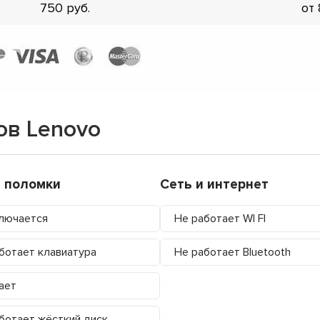
750
от
ов Lenovo
 поломки
Сеть и интернет
лючается
Не работает WI FI
ботает клавиатура
Не работает Bluetooth
ает
ботает жёсткий диск