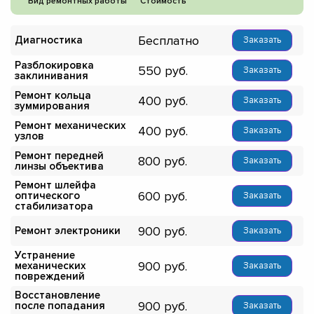
Вид ремонтных работы
Стоимость
Бесплатно
Диагностика
Заказать
Разблокировка
550
Заказать
заклинивания
Ремонт кольца
400
Заказать
зуммирования
Ремонт механических
400
Заказать
узлов
Ремонт передней
800
Заказать
линзы объектива
Ремонт шлейфа
600
оптического
Заказать
стабилизатора
900
Ремонт электроники
Заказать
Устранение
900
механических
Заказать
повреждений
Восстановление
900
после попадания
Заказать