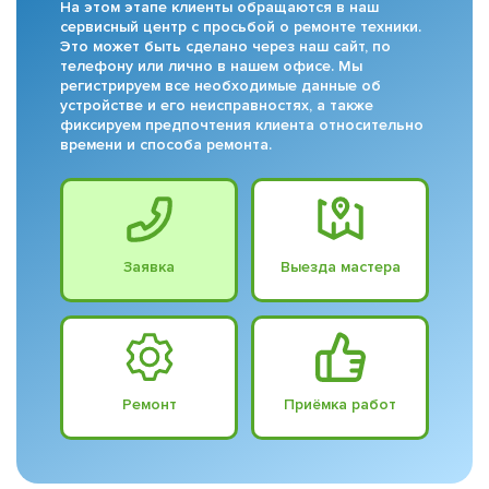
На этом этапе клиенты обращаются в наш
сервисный центр с просьбой о ремонте техники.
Это может быть сделано через наш сайт, по
телефону или лично в нашем офисе. Мы
регистрируем все необходимые данные об
устройстве и его неисправностях, а также
фиксируем предпочтения клиента относительно
времени и способа ремонта.
Заявка
Выезда мастера
Ремонт
Приёмка работ