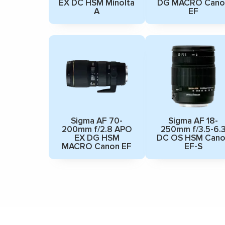
EX DC HSM Minolta
DG MACRO Cano
A
EF
Sigma AF 70-
Sigma AF 18-
200mm f/2.8 APO
250mm f/3.5-6.
EX DG HSM
DC OS HSM Cano
MACRO Canon EF
EF-S