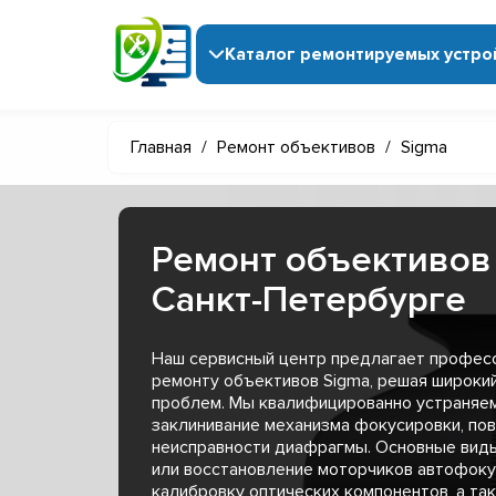
Каталог ремонтируемых устро
Главная
/
Ремонт объективов
/
Sigma
Ремонт объективов
Санкт-Петербурге
Наш сервисный центр предлагает професс
ремонту объективов Sigma, решая широкий
проблем. Мы квалифицированно устраняем 
заклинивание механизма фокусировки, по
неисправности диафрагмы. Основные вид
или восстановление моторчиков автофоку
калибровку оптических компонентов, а та