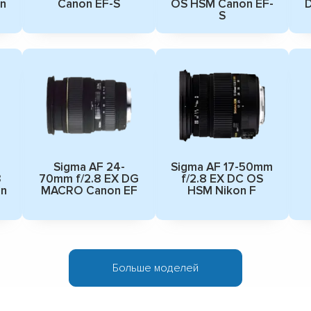
n
Canon EF-S
OS HSM Canon EF-
S
Sigma AF 24-
Sigma AF 17-50mm
3
70mm f/2.8 EX DG
f/2.8 EX DC OS
n
MACRO Canon EF
HSM Nikon F
Больше моделей