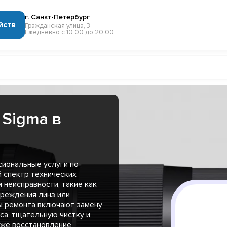
г. Санкт-Петербург
йств
Гражданская улица, 3
Ежедневно с 10:00 до 20:00
 Sigma в
иональные услуги по
 спектр технических
неисправности, такие как
вреждения линз или
ы ремонта включают замену
са, тщательную чистку и
кже восстановление