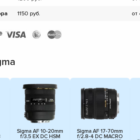
ора
1150
от
gma
Sigma AF 10-20mm
Sigma AF 17-70mm
3
f/3.5 EX DC HSM
f/2.8-4 DC MACRO