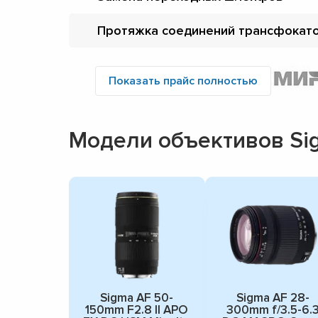
Протяжка соединений трансфокат
Показать прайс полностью
Модели объективов Si
Sigma AF 50-
Sigma AF 28-
150mm F2.8 II APO
300mm f/3.5-6.