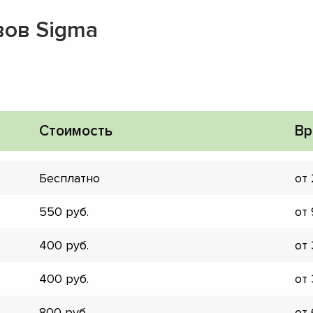
вов Sigma
Стоимость
Вр
Бесплатно
от
550
от
400
от
▼
400
от
▼
▼
800
от