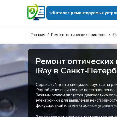
Каталог ремонтируемых устро
Главная
/
Ремонт оптических прицелов
/
iR
Ремонт оптических
iRay в Санкт-Петер
Сервисный центр специализируется на ре
iRay, обеспечивая точное восстановление 
Важным этапом является диагностика опт
электроники для выявления неисправносте
фокусировкой или электронным управлен
В процессе ремонта осуществляется заме