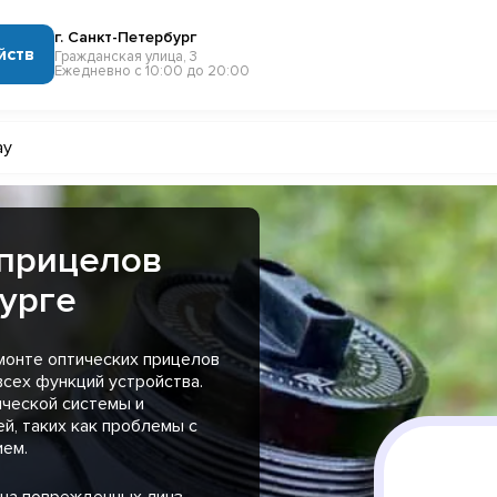
г. Санкт-Петербург
йств
Гражданская улица, 3
Ежедневно с 10:00 до 20:00
ay
 прицелов
бурге
монте оптических прицелов
всех функций устройства.
ической системы и
й, таких как проблемы с
ием.
на поврежденных линз,