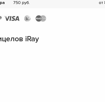
ора
750
от
целов iRay