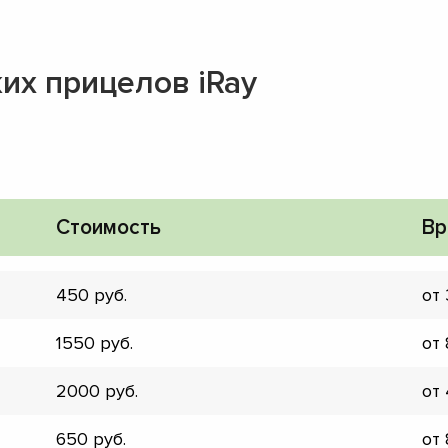
их прицелов iRay
Стоимость
Вр
450
от
1550
от
2000
от
▼
▼
650
от
▼