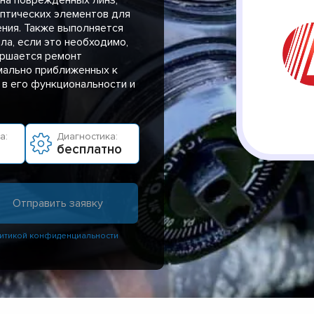
оптических элементов для
ения. Также выполняется
а, если это необходимо,
ершается ремонт
имально приближенных к
 в его функциональности и
а:
Диагностика:
бесплатно
итикой конфиденциальности