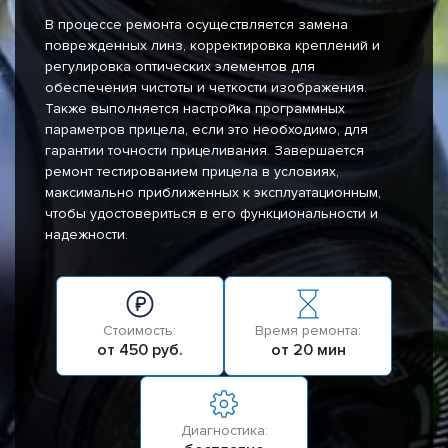
В процессе ремонта осуществляется замена
поврежденных линз, корректировка креплений и
регулировка оптических элементов для
обеспечения чистоты и четкости изображения.
Также выполняется настройка программных
параметров прицела, если это необходимо, для
гарантии точности прицеливания. Завершается
ремонт тестированием прицела в условиях,
максимально приближенных к эксплуатационным,
чтобы удостовериться в его функциональности и
надежности.
Стоимость:
Время ремонта:
от 450 руб.
от 20 мин
Диагностика: