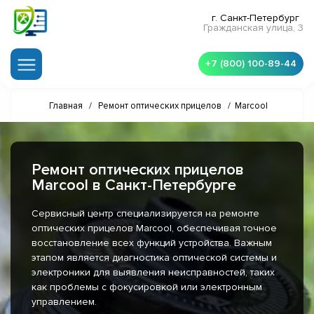
г. Санкт-Петербург
Гражданская улица, 3
+7 (800) 100-89-44
Главная
/
Ремонт оптических прицелов
/
Marcool
Ремонт оптических прицелов
Marcool в Санкт-Петербурге
Сервисный центр специализируется на ремонте
оптических прицелов Marcool, обеспечивая точное
восстановление всех функций устройства. Важным
этапом является диагностика оптической системы и
электроники для выявления неисправностей, таких
как проблемы с фокусировкой или электронным
управлением.