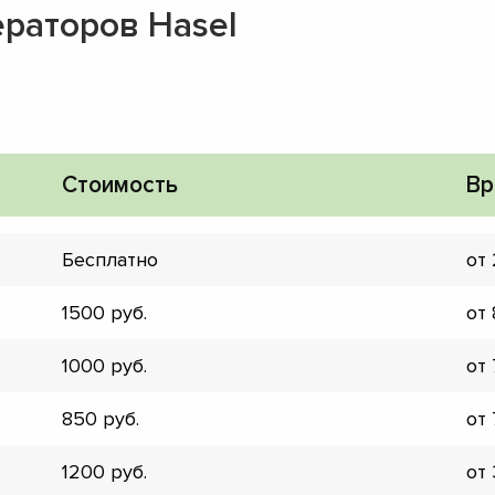
раторов Hasel
Стоимость
Вр
Бесплатно
от
1500
от
1000
от
850
от
▼
▼
1200
от
▼