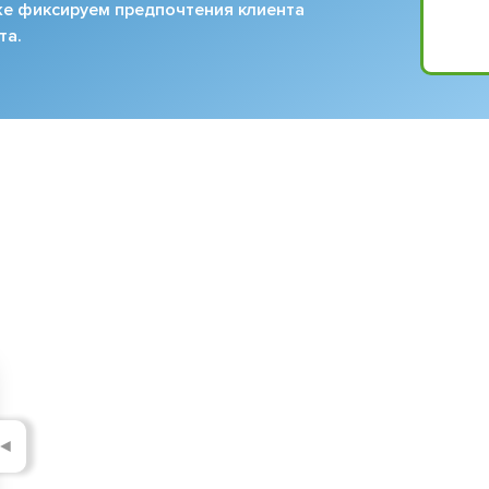
кже фиксируем предпочтения клиента
та.
◄