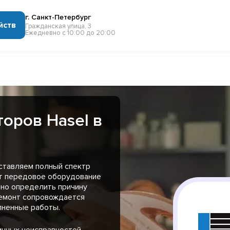
г. Санкт-Петербург
йств
Гражданская улица, 3
Ежедневно с 10:00 до 20:00
оров Hasel в
ставляем полный спектр
ют передовое оборудование
вно определить причину
ремонт сопровождается
лненные работы.
ичных неисправностей,