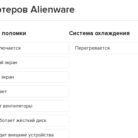
теров Alienware
 поломки
Система охлаждения
лючается
Перегревается
й экран
 экран
ает
т вентиляторы
ботает жёсткий диск
дит внешние устройства