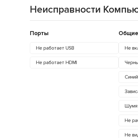
Неисправности Компью
Порты
Общие
Не работает USB
Не вк
Не работает HDMI
Черны
Синий
Завис
Шумя
Не ра
Не ви