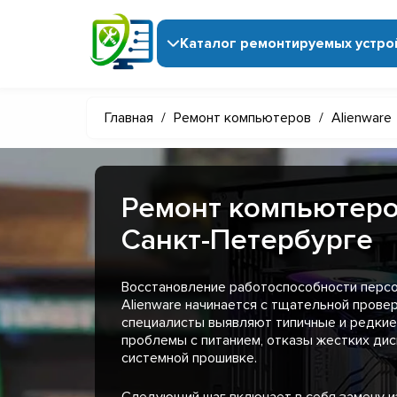
Каталог ремонтируемых устро
Главная
/
Ремонт компьютеров
/
Alienware
Ремонт компьютеров
Санкт-Петербурге
Восстановление работоспособности перс
Alienware начинается с тщательной провер
специалисты выявляют типичные и редкие
проблемы с питанием, отказы жестких дис
системной прошивке.
Следующий шаг включает в себя замену 