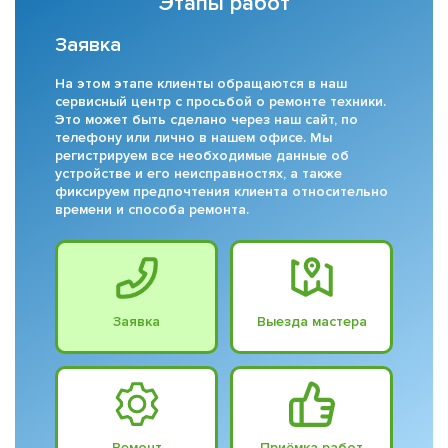
Этапы работ
Заявка
На этом этапе клиенты обращаются в наш
сервисный центр с просьбой о ремонте техники.
Это может быть сделано через наш сайт, по
телефону или лично в нашем офисе. Мы
регистрируем все необходимые данные об
устройстве и его неисправностях, а также
фиксируем предпочтения клиента относительно
времени и способа ремонта.
Заявка
Выезда мастера
Ремонт
Приёмка работ